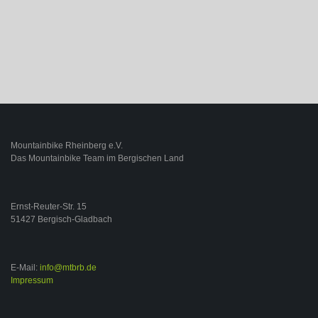
Mountainbike Rheinberg e.V.
Das Mountainbike Team im Bergischen Land
Ernst-Reuter-Str. 15
51427 Bergisch-Gladbach
E-Mail:
info@mtbrb.de
Impressum