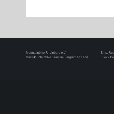
Mountainbike Rheinberg e.V.
Ernst-Reut
Das Mountainbike Team im Bergischen Land
51427 Be