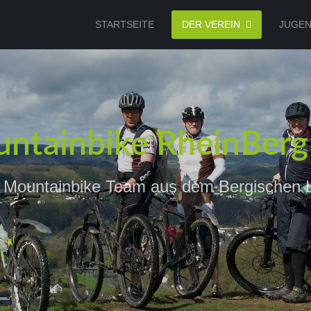
STARTSEITE
DER VEREIN
JUGE
ntainbike RheinBerg 
 Mountainbike Team aus dem Bergischen 