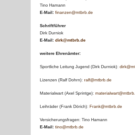
Tino Hamann
E-Mail:
finanzen@mtbrb.de
Schriftführer
Dirk Durniok
E-Mail:
dirk@mtbrb.de
weitere Ehrenämter:
Sportliche Leitung Jugend (Dirk Durniok):
dirk@mt
Lizenzen (Ralf Dohrn):
ralf@mtbrb.de
Materialwart (Axel Sprintge):
materialwart@mtbrb
Leihräder (Frank Dörich):
Frank@mtbrb.de
Versicherungsfragen: Tino Hamann
E-Mail:
tino@mtbrb.de