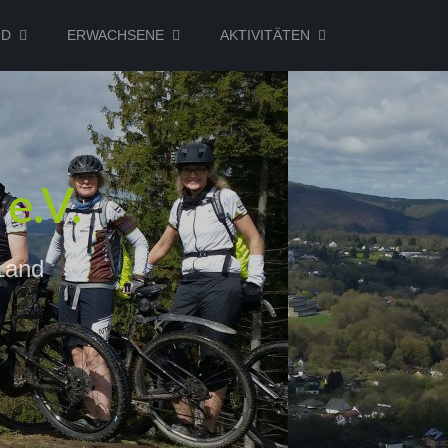
ND
ERWACHSENE
AKTIVITÄTEN
e.V.
Land