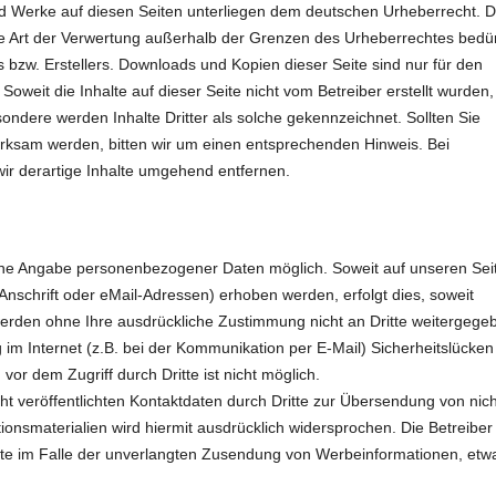
 und Werke auf diesen Seiten unterliegen dem deutschen Urheberrecht. D
ede Art der Verwertung außerhalb der Grenzen des Urheberrechtes bedü
s bzw. Erstellers. Downloads und Kopien dieser Seite sind nur für den
Soweit die Inhalte auf dieser Seite nicht vom Betreiber erstellt wurden,
ondere werden Inhalte Dritter als solche gekennzeichnet. Sollten Sie
rksam werden, bitten wir um einen entsprechenden Hinweis. Bei
r derartige Inhalte umgehend entfernen.
ohne Angabe personenbezogener Daten möglich. Soweit auf unseren Sei
schrift oder eMail-Adressen) erhoben werden, erfolgt dies, soweit
n werden ohne Ihre ausdrückliche Zustimmung nicht an Dritte weitergege
 im Internet (z.B. bei der Kommunikation per E-Mail) Sicherheitslücken
or dem Zugriff durch Dritte ist nicht möglich.
 veröffentlichten Kontaktdaten durch Dritte zur Übersendung von nich
onsmaterialien wird hiermit ausdrücklich widersprochen. Die Betreiber
ritte im Falle der unverlangten Zusendung von Werbeinformationen, etw