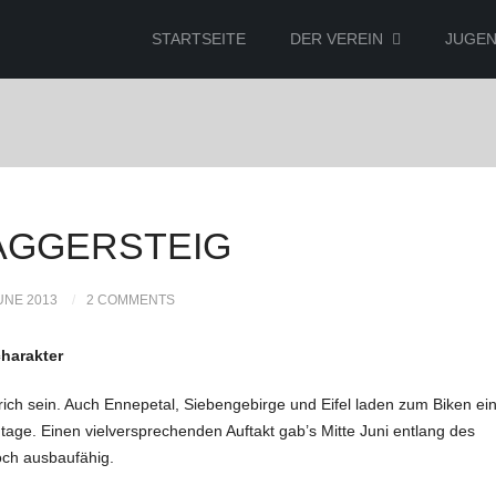
STARTSEITE
DER VEREIN
JUGE
AGGERSTEIG
UNE 2013
2 COMMENTS
charakter
ich sein. Auch Ennepetal, Siebengebirge und Eifel laden zum Biken ein
age. Einen vielversprechenden Auftakt gab’s Mitte Juni entlang des
och ausbaufähig.