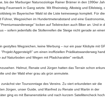
ege, bis der Marburger Natursoziologe Rainer Brämer in den 1990er Ja
teig-Feuerwerk in Gang setzte. Mit Rheinsteig, Albsteig und Eifelsteig,
dsteig im Bayerischer Wald ist die Liste keineswegs komplett. Für die
 und Führer, Wegzeichen im Hundertmeterabstand und eine Gastronomie,
er “Premiumwanderwege” locken auf Teilstrecken auch Biker an. Und in 
 – sofern jedenfalls die Stollenreifen die Steige nicht gerade an eine
ein gestyltes Wegzeichen, keine Werbung – nur ein paar Kilobyte mit G
 “Projekt Aggersteig®” um einen inoffiziellen Prädikatswanderweg hand
e auf Naturboden und Wegen mit Pfadcharakter” verläuft.
nzusehen. Helmut, Renate und Jürgen hatten das Terrain schon erkun
hlte und der Wald eher grau als grün anmutete.
die zunächst vier Toursonntage des Vereins. Zu viert erkundeten wir die
eßen Jürgen, unser Guide, und Manfred zu Renate und Martin in der
ter ging es mit Bananenstärke und nach kurzem Satellitencheck hoch