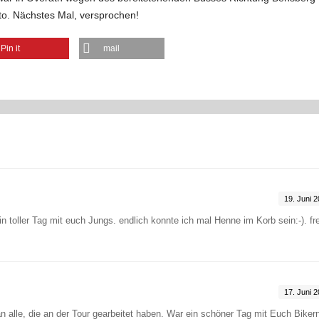
oto. Nächstes Mal, versprochen!
Pin it
mail
19. Juni 
 toller Tag mit euch Jungs. endlich konnte ich mal Henne im Korb sein:-). fr
17. Juni 
 an alle, die an der Tour gearbeitet haben. War ein schöner Tag mit Euch Biker