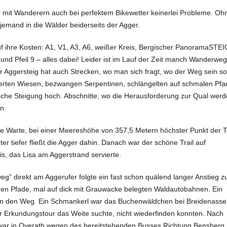
wir mit Wanderern auch bei perfektem Bikewetter keinerlei Probleme. Oh
jemand in die Wälder beiderseits der Agger.
hre Kosten: A1, V1, A3, A6, weißer Kreis, Bergischer PanoramaSTEI
 Pfeil 9 – alles dabei! Leider ist im Lauf der Zeit manch Wanderweg
 Aggersteig hat auch Strecken, wo man sich fragt, wo der Weg sein sol
uerten Wiesen, bezwangen Serpentinen, schlängelten auf schmalen Pf
che Steigung hoch. Abschnitte, wo die Herausforderung zur Qual wer
n.
he Warte, bei einer Meereshöhe von 357,5 Metern höchster Punkt der 
r tiefer fließt die Agger dahin. Danach war der schöne Trail auf
is, das Lisa am Aggerstrand servierte.
eg” direkt am Aggerufer folgte ein fast schon quälend langer Anstieg 
chen Pfade, mal auf dick mit Grauwacke belegten Waldautobahnen. Ein
ten den Weg. Ein Schmankerl war das Buchenwäldchen bei Breidenassel
r Erkundungstour das Weite suchte, nicht wiederfinden konnten. Nach
 war in Overath wegen des bereitstehenden Busses Richtung Bensberg