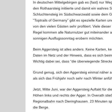
In deutschen Mittelgebirgen gab es (fast) nur W
den Rothaarsteig initiierte und damit ein wahres S
Schluchtensteig im Südschwarzwald sowie dem Gol
“Toptrails of Germany” gibt es spezielle Karten
von den vielen
Gästen sehr profitiert. Viele dies
Regel kommen alle Naturnutzer gut miteinander aus
sonnigen Ausflugssonntag erobern möchten.
Beim Aggersteig ist alles anders. Keine Karten, k
Daten im Netz und der Hinweis, dass es sich beim
Wichtig dabei sei, dass “die überwiegende Streck
Grund genug, sich den Aggersteig einmal näher a
als sich das Frühjahr noch sehr nach Winter anfü
Jetzt, Mitte Juni, war der Aggersteig Auftakt für 
Höhen links und rechts der Agger. In Overath sti
Regionalbahn nach Dieringhausen. 23 Minuten spä
die Berge.