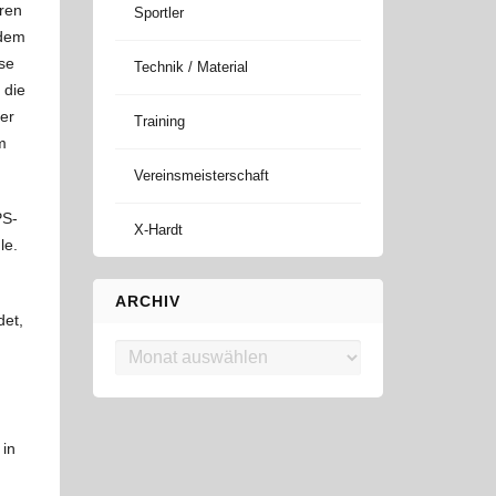
hren
Sportler
 dem
se
Technik / Material
 die
der
Training
m
Vereinsmeisterschaft
PS-
X-Hardt
le.
ARCHIV
det,
Archiv
 in