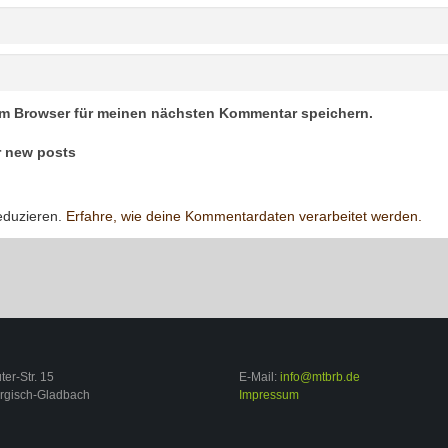
em Browser für meinen nächsten Kommentar speichern.
r new posts
eduzieren.
Erfahre, wie deine Kommentardaten verarbeitet werden.
er-Str. 15
E-Mail:
info@mtbrb.de
rgisch-Gladbach
Impressum