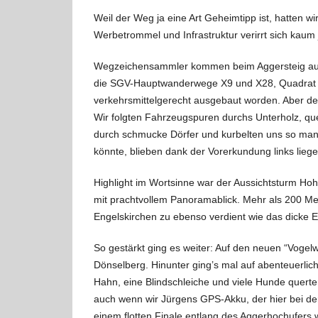
Weil der Weg ja eine Art Geheimtipp ist, hatten 
Werbetrommel und Infrastruktur verirrt sich kaum 
Wegzeichensammler kommen beim Aggersteig auf i
die SGV-Hauptwanderwege X9 und X28, Quadrat und
verkehrsmittelgerecht ausgebaut worden. Aber der
Wir folgten Fahrzeugspuren durchs Unterholz, q
durch schmucke Dörfer und kurbelten uns so man
könnte, blieben dank der Vorerkundung links liege
Highlight im Wortsinne war der Aussichtsturm Ho
mit prachtvollem Panoramablick. Mehr als 200 Mete
Engelskirchen zu ebenso verdient wie das dicke E
So gestärkt ging es weiter: Auf den neuen “Vogelw
Dönselberg. Hinunter ging’s mal auf abenteuerli
Hahn, eine Blindschleiche und viele Hunde quer
auch wenn wir Jürgens GPS-Akku, der hier bei de
einem flotten Finale entlang des Aggerhochufers