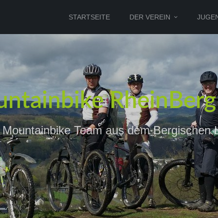
STARTSEITE
DER VEREIN
JUGE
ntainbike RheinBerg 
 Mountainbike Team aus dem Bergischen 