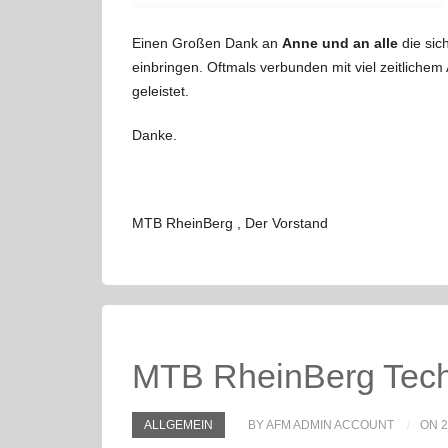
Einen Großen Dank an
Anne und an alle
die si
einbringen. Oftmals verbunden mit viel zeitlichem 
geleistet.
Danke.
MTB RheinBerg , Der Vorstand
MTB RheinBerg Techn
ALLGEMEIN
BY AFM ADMIN ACCOUNT
ON 2