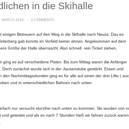
lichen in die Skihalle
. MARCH 2016
0 COMMENTS
t einigen Betreuern auf den Weg in die Skihalle nach Neuss. Das es
nterberg gab konnte im Vorfeld keiner ahnen. Angekommen auf dem
re Größe der Halle überrascht. Also schnell rein Ticket ziehen,
 ging es auf verschiedene Pisten. Bis zum Mittag waren die Anfänger
n. Doch zunächst wurde sich in der Jausenstube gestärkt. Essen und
 den Nachmittagsstunden ging es für alle auf einen der drei Lifte ( au
ch oben und in unterschiedlichen Bahnen nach unten.
infach nur versucht sturzfrei nach unten zu kommen. Ski wurden von v
nd getestet und als es nach 7 Stunden hieß wir fahren zurück waren
.