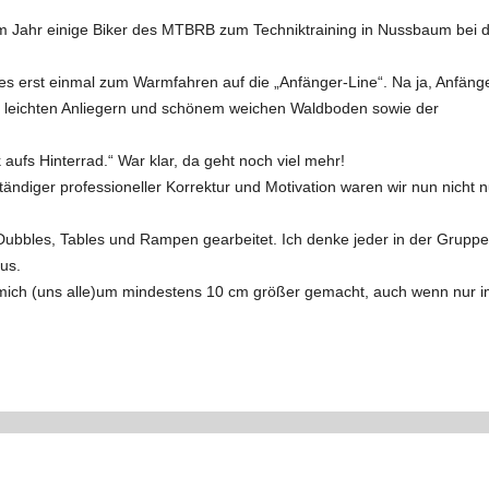
em Jahr einige Biker des MTBRB zum Techniktraining in Nussbaum bei 
es erst einmal zum Warmfahren auf die „Anfänger-Line“. Na ja, Anfäng
mit leichten Anliegern und schönem weichen Waldboden sowie der
fs Hinterrad.“ War klar, da geht noch viel mehr!
tändiger professioneller Korrektur und Motivation waren wir nun nicht n
ubbles, Tables und Rampen gearbeitet. Ich denke jeder in der Gruppe 
us.
t mich (uns alle)um mindestens 10 cm größer gemacht, auch wenn nur 