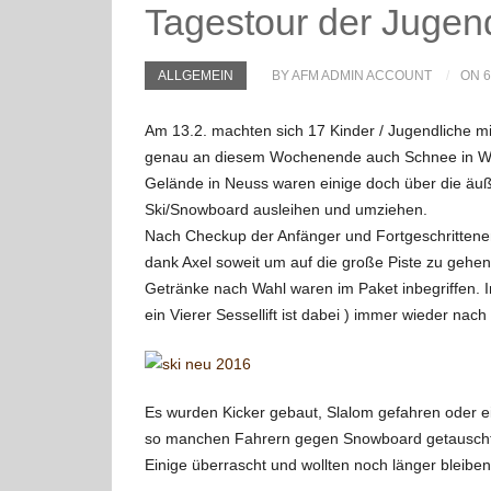
Tagestour der Jugend
ALLGEMEIN
BY AFM ADMIN ACCOUNT
ON 6
Am 13.2. machten sich 17 Kinder / Jugendliche mi
genau an diesem Wochenende auch Schnee in Wi
Gelände in Neuss waren einige doch über die äuße
Ski/Snowboard ausleihen und umziehen.
Nach Checkup der Anfänger und Fortgeschrittenen
dank Axel soweit um auf die große Piste zu gehe
Getränke nach Wahl waren im Paket inbegriffen. In
ein Vierer Sessellift ist dabei ) immer wieder na
Es wurden Kicker gebaut, Slalom gefahren oder e
so manchen Fahrern gegen Snowboard getauscht u
Einige überrascht und wollten noch länger bleiben