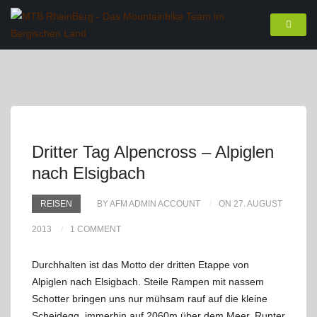
Dritter Tag Alpencross – Alpiglen
nach Elsigbach
REISEN
BY AFM ADMIN ACCOUNT
ON 27. AUGUST
2013
1 COMMENT
Durchhalten ist das Motto der dritten Etappe von
Alpiglen nach Elsigbach. Steile Rampen mit nassem
Schotter bringen uns nur mühsam rauf auf die kleine
Scheidegg, immerhin auf 2060m über dem Meer. Runter