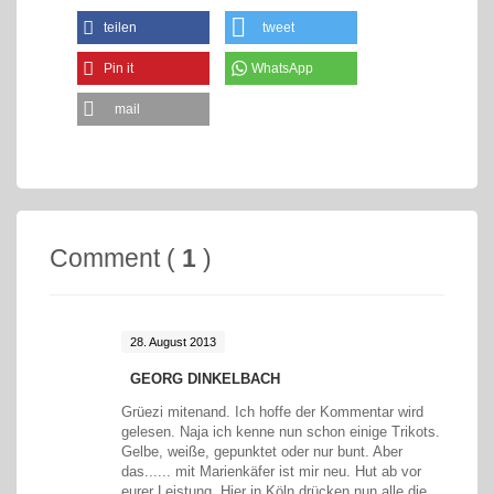
teilen
tweet
Pin it
WhatsApp
mail
Comment (
1
)
28. August 2013
GEORG DINKELBACH
Grüezi mitenand. Ich hoffe der Kommentar wird
gelesen. Naja ich kenne nun schon einige Trikots.
Gelbe, weiße, gepunktet oder nur bunt. Aber
das...... mit Marienkäfer ist mir neu. Hut ab vor
eurer Leistung. Hier in Köln drücken nun alle die