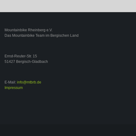
Mountainbike Rheinberg e.V.
Das Mountainbike Team im Bergischen Land
Ernst-Reuter-Str. 15
51427 Bergisch-Gladbach
E-Mail:
info@mtbrb.de
Impressum