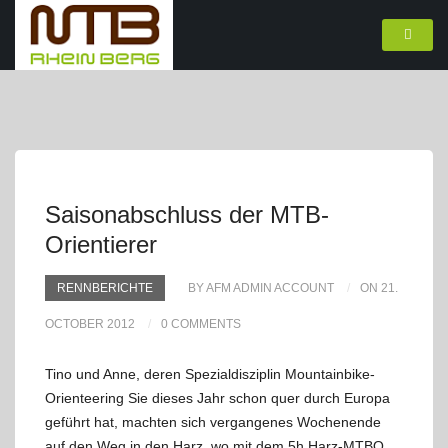
Saisonabschluss der MTB-
Orientierer
RENNBERICHTE
BY AFM ADMIN ACCOUNT
ON 21.
OCTOBER 2012
0 COMMENTS
Tino und Anne, deren Spezialdisziplin Mountainbike-
Orienteering Sie dieses Jahr schon quer durch Europa
geführt hat, machten sich vergangenes Wochenende
auf den Weg in den Harz, wo mit dem 5h Harz-MTBO