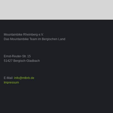
Mountainbike Rheinberg e.V.
Das Mountainbike Team im Bergischen Land
Ernst-Reuter-Str. 15
51427 Bergisch-Gladbach
E-Mail:
info@mtbrb.de
Impressum