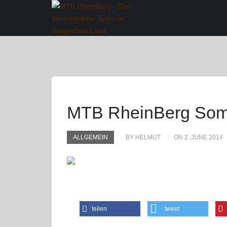
MTB RheinBerg Som
ALLGEMEIN
BY HELMUT
ON 2. JUNE 2014
teilen
tweet