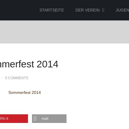
STARTSEITE
DER VEREIN
JUGE
merfest 2014
0 COMMENTS
Pin it
mail