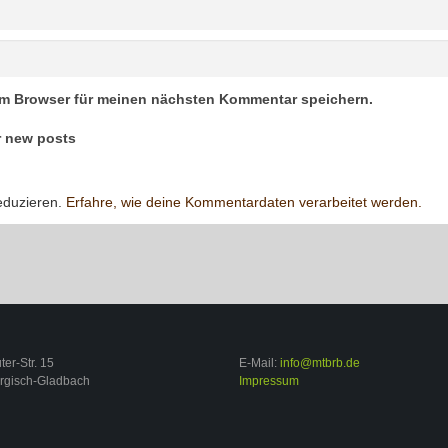
em Browser für meinen nächsten Kommentar speichern.
r new posts
eduzieren.
Erfahre, wie deine Kommentardaten verarbeitet werden.
er-Str. 15
E-Mail:
info@mtbrb.de
rgisch-Gladbach
Impressum