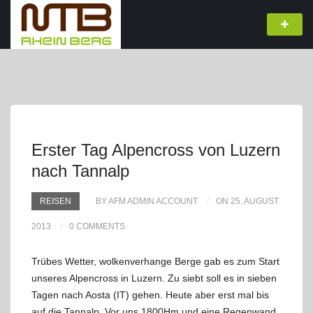
Erster Tag Alpencross von Luzern
nach Tannalp
REISEN
BY AFM ADMIN ACCOUNT
ON 25. AUGUST
2013
0 COMMENTS
Trübes Wetter, wolkenverhange Berge gab es zum Start
unseres Alpencross in Luzern. Zu siebt soll es in sieben
Tagen nach Aosta (IT) gehen. Heute aber erst mal bis
auf die Tannalp. Vor uns 1800Hm und eine Regenwand.