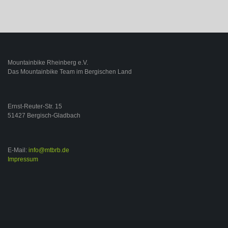
Mountainbike Rheinberg e.V.
Das Mountainbike Team im Bergischen Land
Ernst-Reuter-Str. 15
51427 Bergisch-Gladbach
E-Mail:
info@mtbrb.de
Impressum