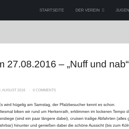
STARTSEITE
DER VEREIN
JUGE
m 27.08.2016 – „Nuff und nab“
3. AUGUST 2016
0 COMMENTS
Es wird hügelig am Samstag, der Pfalzbesucher kennt es schon.
Diesmal biken wir rund um Herkenrath, erklimmen im lockeren Tempo d
Anstiege (sind ein paar längere dabei), cruisen trailige Abfahrten (alles 
fahrbar) hinunter und genießen dabei die schöne Aussicht (bis zum Köl