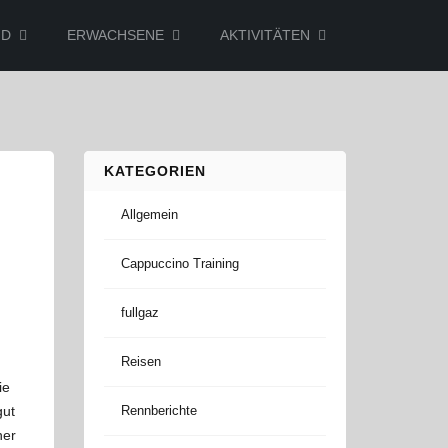
ND
ERWACHSENE
AKTIVITÄTEN
KATEGORIEN
Allgemein
Cappuccino Training
fullgaz
Reisen
ie
gut
Rennberichte
ner