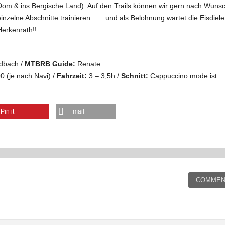
Dom & ins Bergische Land). Auf den Trails können wir gern nach Wuns
einzelne Abschnitte trainieren. … und als Belohnung wartet die Eisdiele
Herkenrath!!
adbach /
MTBRB Guide:
Renate
0 (je nach Navi) /
Fahrzeit:
3 – 3,5h /
Schnitt:
Cappuccino mode ist
Pin it
mail
COMMEN