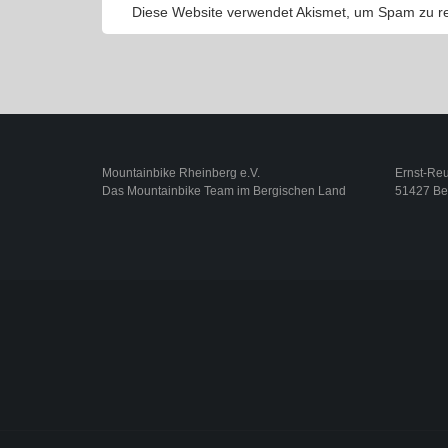
Diese Website verwendet Akismet, um Spam zu r
Mountainbike Rheinberg e.V.
Ernst-Reut
Das Mountainbike Team im Bergischen Land
51427 Be