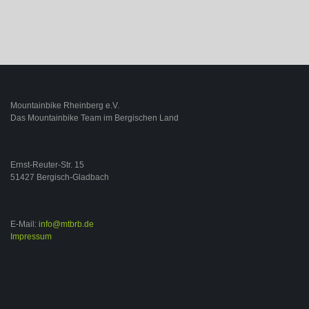
Mountainbike Rheinberg e.V.
Das Mountainbike Team im Bergischen Land
Ernst-Reuter-Str. 15
51427 Bergisch-Gladbach
E-Mail:
info@mtbrb.de
Impressum