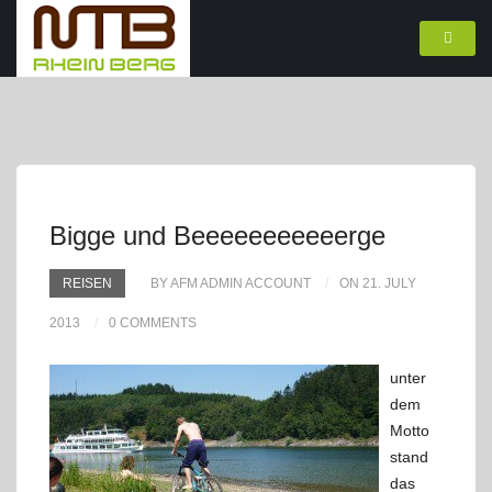
Bigge und Beeeeeeeeeeerge
REISEN
BY AFM ADMIN ACCOUNT
ON 21. JULY
2013
0 COMMENTS
unter
dem
Motto
stand
das