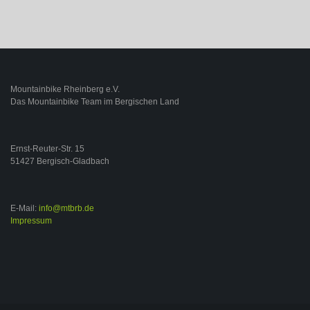
Mountainbike Rheinberg e.V.
Das Mountainbike Team im Bergischen Land
Ernst-Reuter-Str. 15
51427 Bergisch-Gladbach
E-Mail:
info@mtbrb.de
Impressum