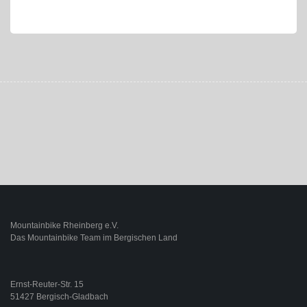
Mountainbike Rheinberg e.V.
Das Mountainbike Team im Bergischen Land
Ernst-Reuter-Str. 15
51427 Bergisch-Gladbach