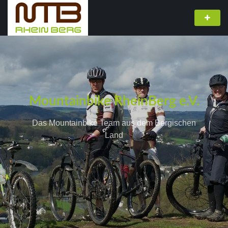
Mountainbike RheinBerg e.V.
Das Mountainbike Team aus dem Bergischen
Land